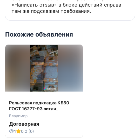
«Написать отзыв» в блоке действий справа —
1. Для горизонтальных моделей прессов:
там же подскажем требования.
· Наборная пресс-плита
· Гидростанция повышенной
производительности
Похожие объявления
· Электронное управление с режимом "Цикл"
· Загрузочный транспортер
2. Общие для горизонтальных и вертикальных:
· Перфоратор ПЭТ-бутылки
· Пилы для предварительной переработки
картонной трубы
Рельсовая подкладка КБ50
ГОСТ 16277-93 литая
предлагаем к отгрузке
Владимир
Договорная
1
0,0 (0)