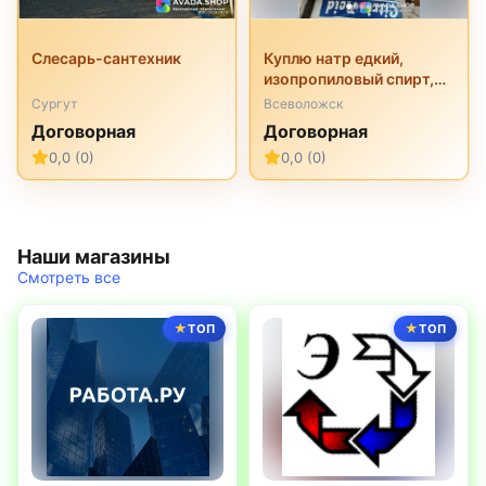
Слесарь-сантехник
Куплю натр едкий,
изопропиловый спирт,
перкарбонат натрия,
Сургут
Всеволожск
трилон б, неонол и
Договорная
Договорная
другую химию
0,0 (0)
0,0 (0)
неликвиды
Наши магазины
Смотреть все
ТОП
ТОП