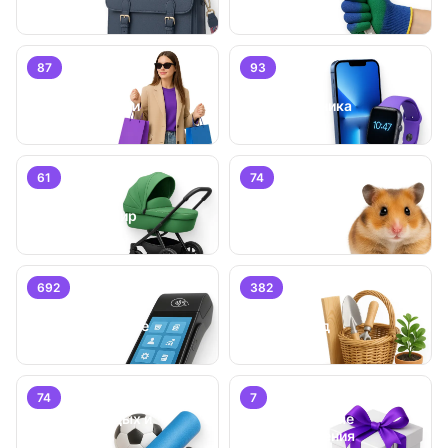
87
93
Личные вещи
Электроника
61
74
Детский мир
Животные
692
382
Бизнес/
Оборудование
Дом и сад
74
7
Хобби, отдых и
Специальные
спорт
предложения