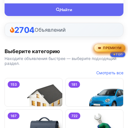
Найти
2704
Объявлений
ПРЕМИУМ
ПРЕМИУМ
ПРЕМИУМ
ПРЕМИУМ
ПРЕМИУМ
ПРЕМИУМ
Выберите категорию
ТОП
ТОП
ТОП
Находите объявления быстрее — выберите подходящий
раздел.
Смотреть все
153
181
Недвижимость
Транспорт
167
722
Работа
Услуги