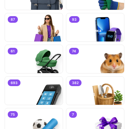
87
93
Личные вещи
Электроника
61
74
Детский мир
Животные
693
382
Бизнес/
Оборудование
Дом и сад
75
7
Хобби, отдых и
Специальные
спорт
предложения