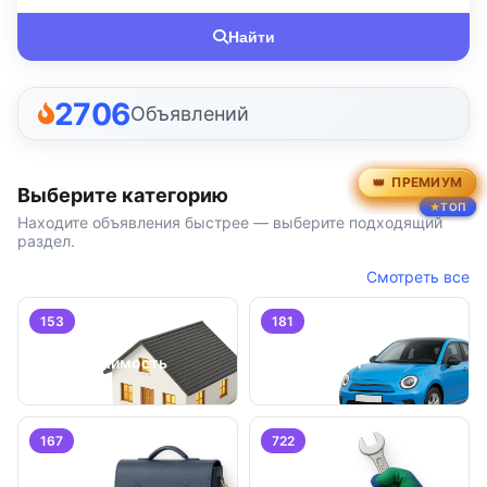
Найти
2706
Объявлений
ПРЕМИУМ
ПРЕМИУМ
ПРЕМИУМ
ПРЕМИУМ
ПРЕМИУМ
ПРЕМИУМ
Выберите категорию
ТОП
ТОП
ТОП
Находите объявления быстрее — выберите подходящий
раздел.
Смотреть все
153
181
Недвижимость
Транспорт
167
722
Работа
Услуги