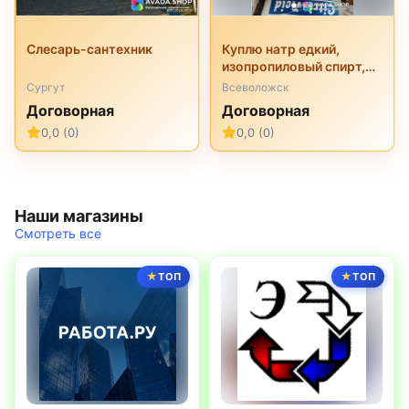
Слесарь-сантехник
Куплю натр едкий,
изопропиловый спирт,
перкарбонат натрия,
Сургут
Всеволожск
трилон б, неонол и
Договорная
Договорная
другую химию
0,0 (0)
0,0 (0)
неликвиды
Наши магазины
Смотреть все
ТОП
ТОП