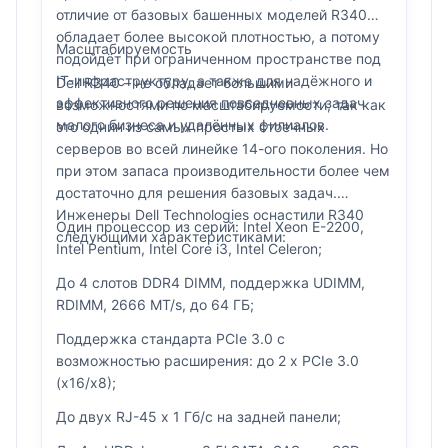
отличие от базовых башенных моделей R340
обладает более высокой плотностью, а потому
Масштабируемость
подойдёт при ограниченном пространстве под
IT-инфраструктуру, а также для надёжного и
Dell R340 – не обладает большими
эффективного решения повседневных задач
возможностями по масштабируемости, так как
малого бизнеса и удалённых филиалов.
это однин из самых простых стоечных
серверов во всей линейке 14-ого поколения. Но
при этом запаса производительности более чем
достаточно для решения базовых задач.
Инженеры Dell Technologies оснастили R340
Один процессор из серий: Intel Xeon E-2200,
следующими характеристиками:
Intel Pentium, Intel Core i3, Intel Celeron;
До 4 слотов DDR4 DIMM, поддержка UDIMM,
RDIMM, 2666 MT/s, до 64 ГБ;
Поддержка стандарта PCIe 3.0 с
возможностью расширения: до 2 х PCIe 3.0
(x16/x8);
До двух RJ-45 x 1 Гб/c на задней панели;