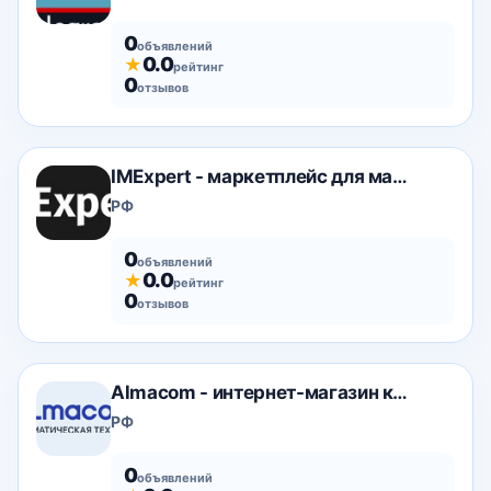
0
объявлений
0.0
★
рейтинг
0
отзывов
IMExpert - маркетплейс для маркетолога
РФ
0
объявлений
0.0
★
рейтинг
0
отзывов
Almacom - интернет-магазин климатической техники
РФ
0
объявлений