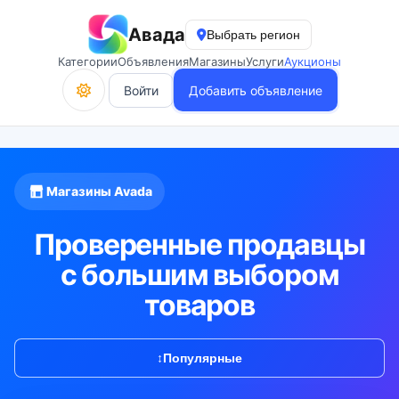
Авада
Выбрать регион
Категории
Объявления
Магазины
Услуги
Аукционы
Войти
Добавить объявление
Магазины Avada
Проверенные продавцы
с большим выбором
товаров
↕
Популярные