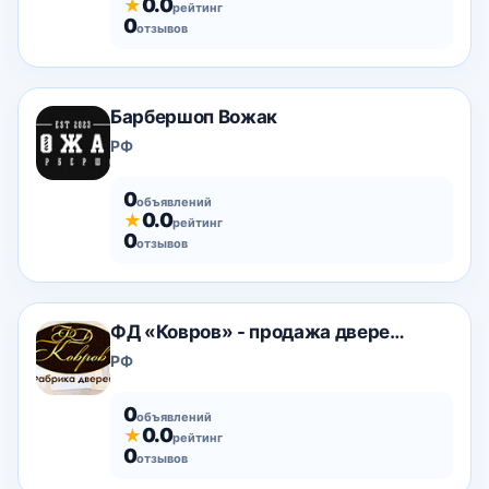
0.0
★
рейтинг
0
отзывов
Барбершоп Вожак
РФ
0
объявлений
0.0
★
рейтинг
0
отзывов
ФД «Ковров» - продажа дверей в Перми
РФ
0
объявлений
0.0
★
рейтинг
0
отзывов