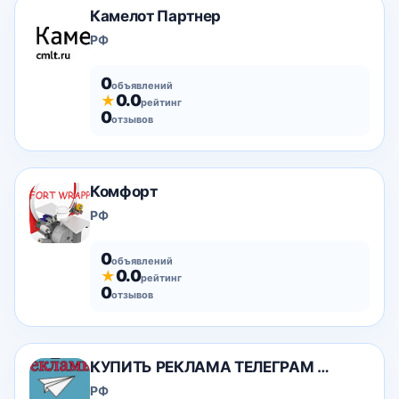
Камелот Партнер
РФ
0
объявлений
0.0
★
рейтинг
0
отзывов
Комфорт
РФ
0
объявлений
0.0
★
рейтинг
0
отзывов
КУПИТЬ РЕКЛАМА ТЕЛЕГРАМ РОССИЯ КАНАЛ ДЁШЕВО
РФ