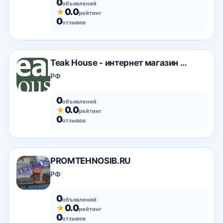
0
объявлений
0.0
★
рейтинг
0
отзывов
Teak House - интернет магазин мебели из массива ти
РФ
0
объявлений
0.0
★
рейтинг
0
отзывов
PROMTEHNOSIB.RU
РФ
0
объявлений
0.0
★
рейтинг
0
отзывов