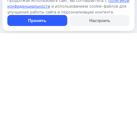
Продолжая использовать сайт, вы соглашаетесь с
политикой
конфиденциальности
и использованием cookie-файлов для
улучшения работы сайта и персонализации контента.
Принять
Настроить
Приложение для iPhone
© Avada Shop, 2026
Условия использования
Конфиденциальность
Оферта
Правила
Подать объявление бесплатно
Объявления
Вопросы и ответы