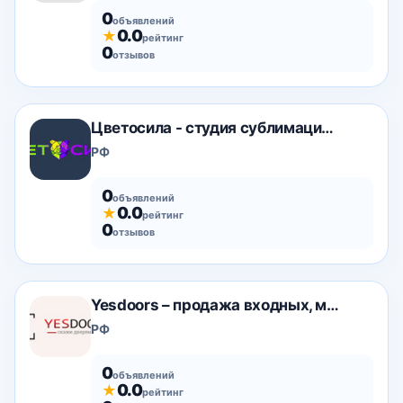
0
объявлений
0.0
★
рейтинг
0
отзывов
Цветосила - cтудия сублимационной печати
РФ
0
объявлений
0.0
★
рейтинг
0
отзывов
Yesdoors – продажа входных, межкомнатных дверей
РФ
0
объявлений
0.0
★
рейтинг