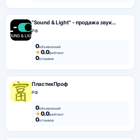
"Sound & Light" - продажа звукового и светового об
РФ
0
объявлений
0.0
★
рейтинг
0
отзывов
ПластикПроф
РФ
0
объявлений
0.0
★
рейтинг
0
отзывов