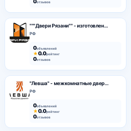
0
отзывов
"""Двери Рязани"" - изготовление и продажа дверных
РФ
0
объявлений
0.0
★
рейтинг
0
отзывов
"Левша" - межкомнатные двери от производителя
РФ
0
объявлений
0.0
★
рейтинг
0
отзывов