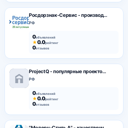
Росдорзнак-Сервис - производство дорожных знаков
РФ
0
объявлений
0.0
★
рейтинг
0
отзывов
ProjectQ - популярные проекторы в наличии
РФ
0
объявлений
0.0
★
рейтинг
0
отзывов
"Модерн-Стиль А" - качественные кухонные фасады