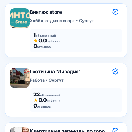
Винтаж store
Хобби, отдых и спорт • Сургут
1
объявлений
0.0
★
рейтинг
0
отзывов
Гостиница "Ливадия"
Работа • Сургут
22
объявлений
0.0
★
рейтинг
0
отзывов
Квартирные переезды по городу межгород.