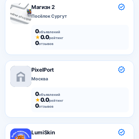
Магизн 2
Посёлок Сургут
0
объявлений
0.0
★
рейтинг
0
отзывов
PixelPort
Москва
0
объявлений
0.0
★
рейтинг
0
отзывов
LumiSkin