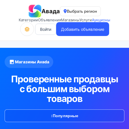
Авада
Выбрать регион
Категории
Объявления
Магазины
Услуги
Аукционы
Войти
Добавить объявление
Магазины Avada
Проверенные продавцы
с большим выбором
товаров
↕
Популярные