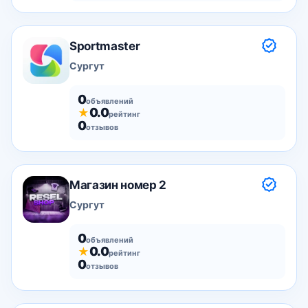
Sportmaster
Сургут
0
объявлений
0.0
★
рейтинг
0
отзывов
Магазин номер 2
Сургут
0
объявлений
0.0
★
рейтинг
0
отзывов