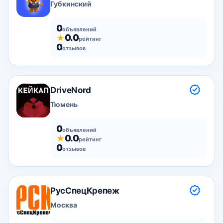
Губкинский
0
объявлений
0.0
★
рейтинг
0
отзывов
DriveNord
Тюмень
0
объявлений
0.0
★
рейтинг
0
отзывов
РусСпецКрепеж
Москва