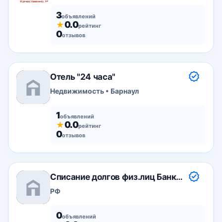
3
объявлений
0.0
★
рейтинг
0
отзывов
Отель "24 часа"
Недвижимость • Барнаул
1
объявлений
0.0
★
рейтинг
0
отзывов
Списание долгов физ.лиц Банкротство
РФ
0
объявлений